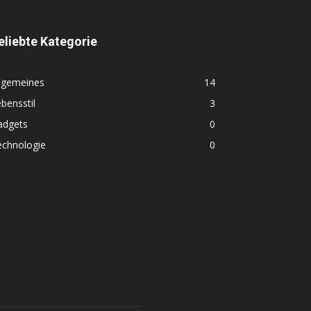
eliebte Kategorie
llgemeines
14
bensstil
3
adgets
0
echnologie
0