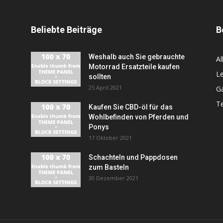
Beliebte Beiträge
B
Weshalb auch Sie gebrauchte
A
Motorrad Ersatzteile kaufen
Le
sollten
25 April 2021
G
T
Kaufen Sie CBD-öl für das
Wohlbefinden von Pferden und
Ponys
17 Oktober 2021
Schachteln und Pappdosen
zum Basteln
30 Dezember 2021